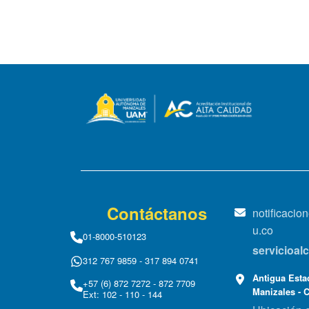
Contáctanos
notificaci
u.co
01-8000-510123
servicioa
312 767 9859 - 317 894 0741
Antigua Estac
+57 (6) 872 7272 - 872 7709
Manizales - 
Ext: 102 - 110 - 144