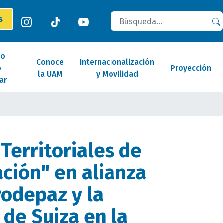
Buscar
es
lo
Conoce
Internacionalización
o
Proyección
la UAM
y Movilidad
ar
Territoriales de
ación" en alianza
odepaz y la
de Suiza en la