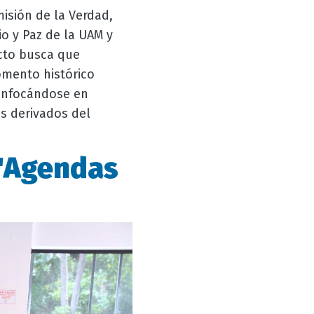
isión de la Verdad,
io y Paz de la UAM y
ecto busca que
omento histórico
 enfocándose en
es derivados del
 "Agendas