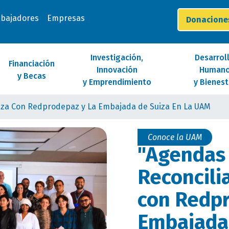
abajadores
Empresas
Donacion
Investigación,
Desarrol
Financiación
Innovación
Human
y Becas
y Emprendimiento
y Bienest
ianza Con Redprodepaz y La Embajada de Suiza En La UAM
Conoce la UAM
"Agendas 
Reconcili
con Redpr
Embajada 