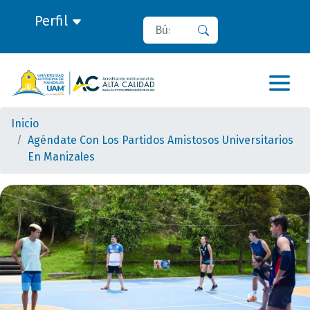
Perfil
Buscar
Buscar
Inicio
Agéndate Con Los Partidos Amistosos Universitarios
En Manizales