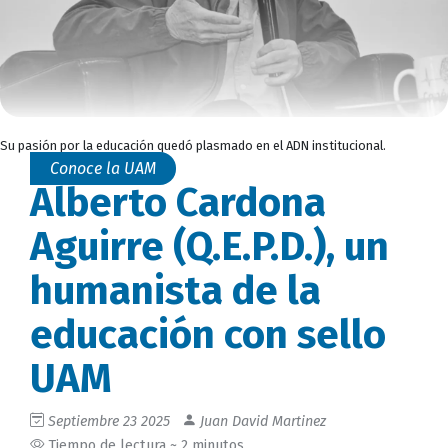
Su pasión por la educación quedó plasmado en el ADN institucional.
Conoce la UAM
Alberto Cardona
Aguirre (Q.E.P.D.), un
humanista de la
educación con sello
UAM
Septiembre 23 2025
Juan David Martinez
Tiempo de lectura ~ 2 minutos