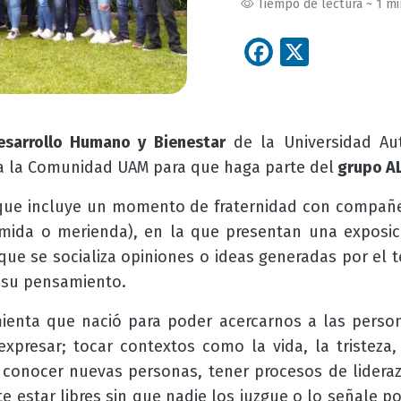
Tiempo de lectura ~ 1 m
Facebook
X
Desarrollo Humano y Bienestar
de la Universidad Au
n a la Comunidad UAM para que haga parte del
grupo A
que incluye un momento de fraternidad con compañ
mida o merienda), en la que presentan una exposi
ue se socializa opiniones o ideas generadas por el 
 su pensamiento.
ienta que nació para poder acercarnos a las pers
presar; tocar contextos como la vida, la tristeza
 conocer nuevas personas, tener procesos de lidera
 estar libres sin que nadie los juzgue o lo señale po