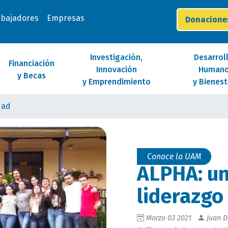
abajadores
Empresas
Donacion
Investigación,
Desarrol
Financiación
Innovación
Human
y Becas
y Emprendimiento
y Bienest
dad
Conoce la UAM
ALPHA: un
liderazgo 
Marzo 03 2021
Juan D