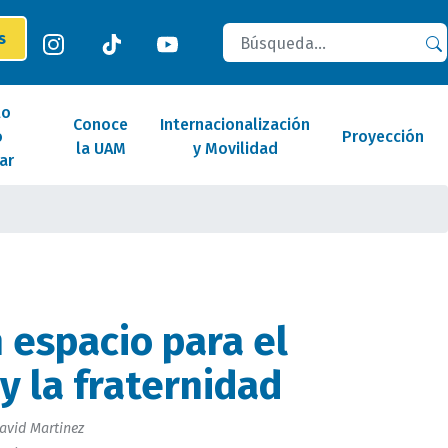
Buscar
es
lo
Conoce
Internacionalización
o
Proyección
la UAM
y Movilidad
ar
 espacio para el
y la fraternidad
avid Martinez