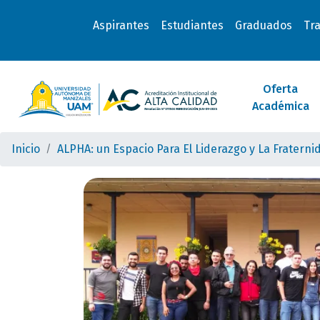
Aspirantes
Estudiantes
Graduados
Tr
Oferta
Académica
Inicio
ALPHA: un Espacio Para El Liderazgo y La Fraterni