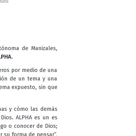
inuto
tónoma de Manizales,
LPHA.
eros por medio de una
ción de un tema y una
tema expuesto, sin que
onas y cómo las demás
, Dios. ALPHA es un es
zgo o conocer de Dios;
r su forma de pensar”,