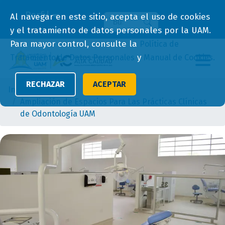
Perfil
Al navegar en este sitio, acepta el uso de cookies
Buscar
Buscar
y el tratamiento de datos personales por la UAM.
Para mayor control, consulte la
Política de
y
Tratamiento de Datos Personales
Manual de Cookies.
RECHAZAR
ACEPTAR
Inicio
Ampliación de Espacios Para Las Prácticas Clínicas
de Odontología UAM