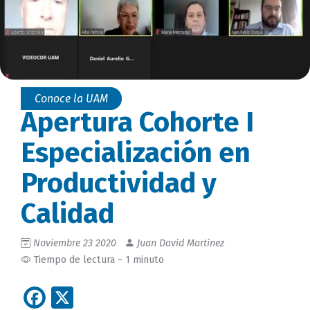
Conoce la UAM
Apertura Cohorte I
Especialización en
Productividad y
Calidad
Noviembre 23 2020
Juan David Martinez
Tiempo de lectura ~ 1 minuto
Facebook
X