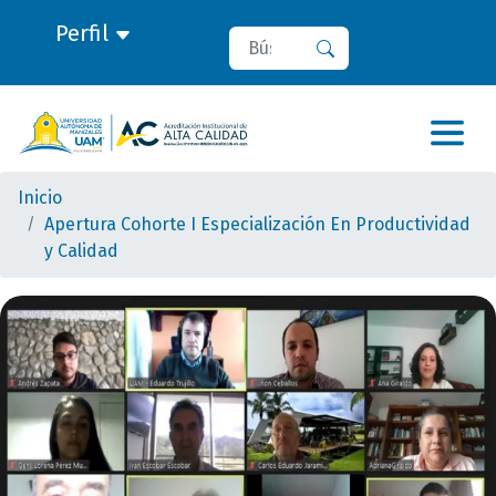
Perfil
Buscar
Buscar
Inicio
Apertura Cohorte I Especialización En Productividad
y Calidad