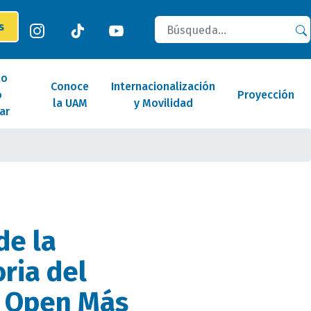
Buscar
es
lo
Conoce
Internacionalización
o
Proyección
la UAM
y Movilidad
ar
de la
ria del
 Open Más