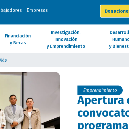
abajadores
Empresas
Donacion
Investigación,
Desarrol
Financiación
Innovación
Human
y Becas
y Emprendimiento
y Bienest
Más
Emprendimiento
Apertura 
convocato
programa