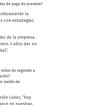
tes de pago de premios?
initivamente la
s con estrategias
ales de la empresa.
imos 3 años dar un
al”.
 niños de segundo a
ación?
por medio de
ción Luker, “hoy
ance en nuestras