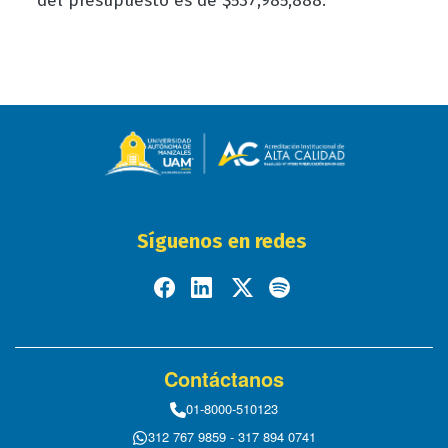
del presupuesto es de $537,985,888.
Síguenos en redes
Contáctanos
01-8000-510123
312 767 9859 - 317 894 0741