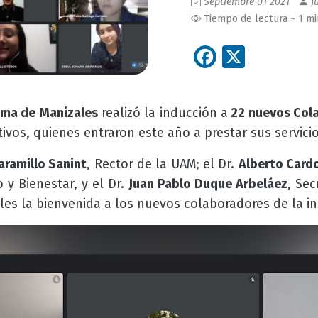
Septiembre 01 2021
Ju
Tiempo de lectura ~ 1 m
Facebook
X
oma de Manizales
realizó la inducción a
22 nuevos Col
ivos, quienes entraron este año a prestar sus servici
aramillo Sanint
, Rector de la UAM; el Dr.
Alberto Card
y Bienestar, y el Dr.
Juan Pablo Duque Arbeláez
, Sec
es la bienvenida a los nuevos colaboradores de la in