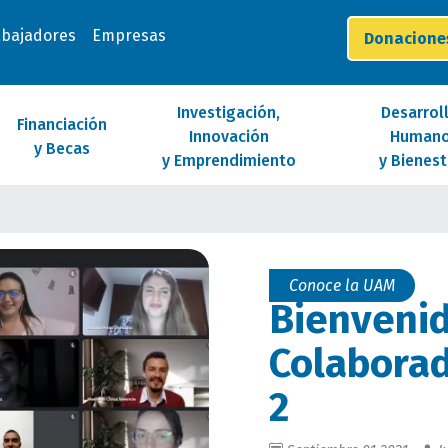
abajadores
Empresas
Donacion
Investigación,
Desarrol
Financiación
Innovación
Human
y Becas
y Emprendimiento
y Bienest
Conoce la UAM
Bienvenid
Colabora
2