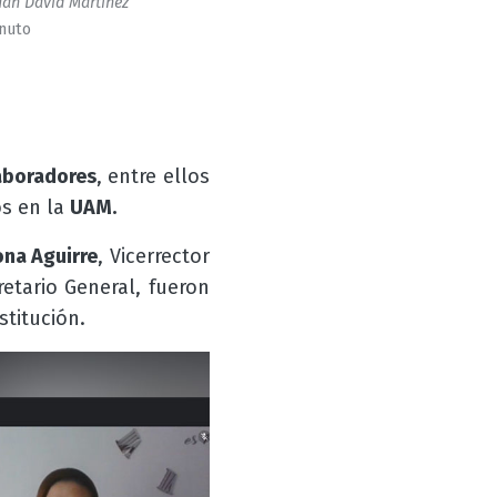
an David Martinez
inuto
aboradores
, entre ellos
os en la
UAM.
ona Aguirre
, Vicerrector
retario General, fueron
stitución.