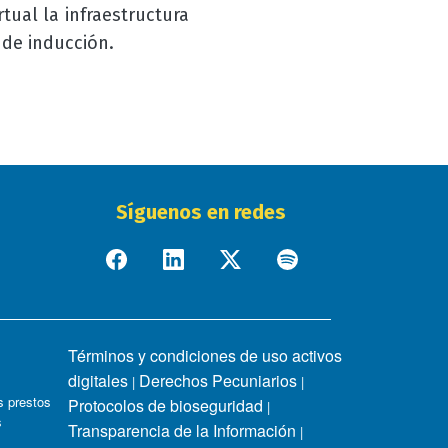
tual la infraestructura
 de inducción.
Síguenos en redes
Términos y condiciones de uso activos
digitales
Derechos Pecuniarios
|
|
 prestos
Protocolos de bioseguridad
|
s
Transparencia de la Información
|