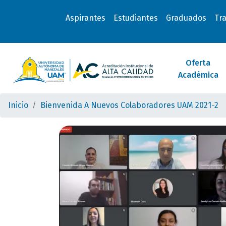
Aspirantes
Estudiantes
Graduados
Tr
Oferta
Académica
Inicio
Bienvenida A Nuevos Colaboradores UAM 2021-2