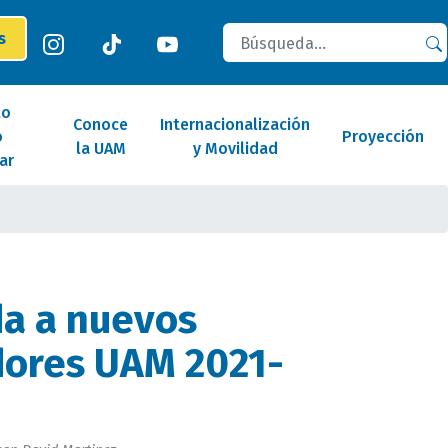
Buscar
es
lo
Conoce
Internacionalización
o
Proyección
la UAM
y Movilidad
ar
a a nuevos
dores UAM 2021-