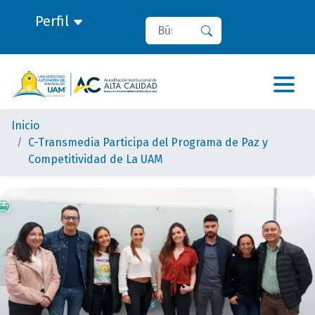
Perfil
Buscar
Buscar
Inicio
C-Transmedia Participa del Programa de Paz y
Competitividad de La UAM