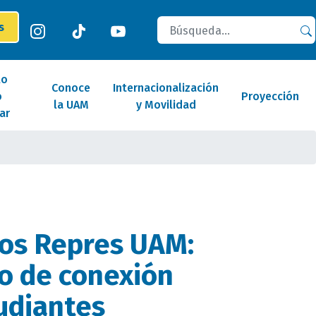
Buscar
es
lo
Conoce
Internacionalización
o
Proyección
la UAM
y Movilidad
ar
los Repres UAM:
o de conexión
udiantes