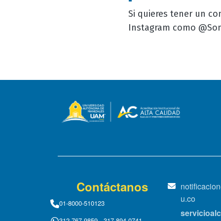
Si quieres tener un co
Instagram como @So
Contáctanos
notificaci
u.co
01-8000-510123
servicioa
312 767 9859 - 317 894 0741