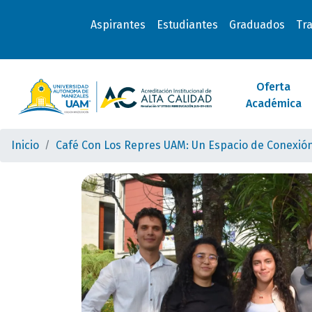
Aspirantes
Estudiantes
Graduados
Tr
Oferta
Académica
Inicio
Café Con Los Repres UAM: Un Espacio de Conexión