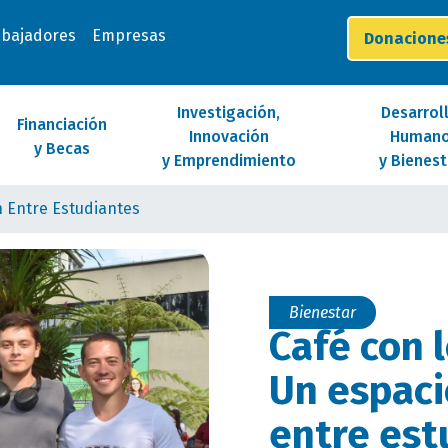
abajadores
Empresas
Donacion
Investigación,
Desarrol
Financiación
Innovación
Human
y Becas
y Emprendimiento
y Bienest
 Entre Estudiantes
Bienestar
Café con 
Un espaci
entre est