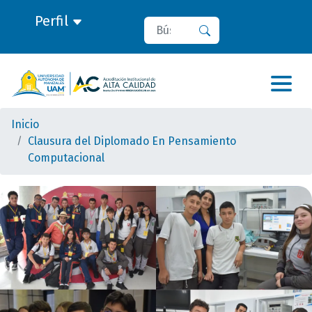
Perfil
Buscar
Buscar
Inicio
Clausura del Diplomado En Pensamiento
Computacional