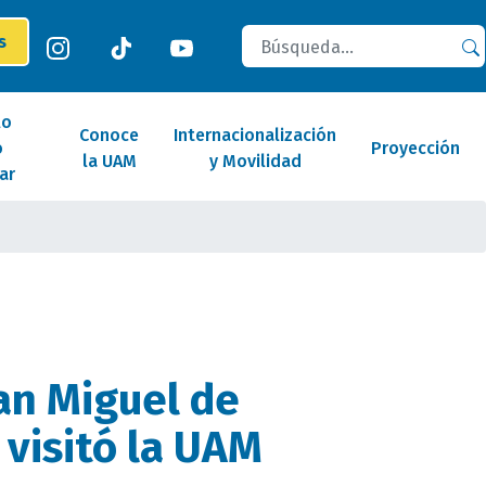
Buscar
es
lo
Conoce
Internacionalización
o
Proyección
la UAM
y Movilidad
ar
an Miguel de
 visitó la UAM