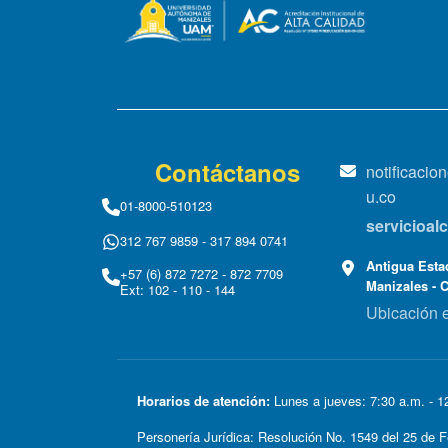
Contáctanos
notificaci
u.co
01-8000-510123
servicioa
312 767 9859 - 317 894 0741
Antigua Estac
+57 (6) 872 7272 - 872 7709
Manizales - 
Ext: 102 - 110 - 144
Ubicación 
Horarios de atención:
Lunes a jueves: 7:30 a.m. - 12
Personería Jurídica: Resolución No. 1549 del 25 d