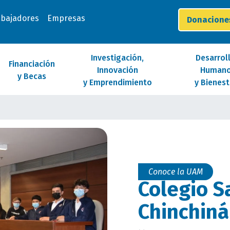
abajadores
Empresas
Donacion
Investigación,
Desarrol
Financiación
Innovación
Human
y Becas
y Emprendimiento
y Bienest
Conoce la UAM
Colegio S
Chinchiná