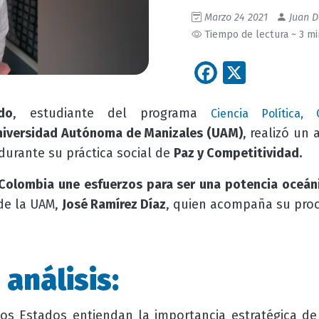
Marzo 24 2021
Juan D
Tiempo de lectura ~ 3 m
Facebook
X
do
, estudiante del programa
Ciencia Política,
niversidad Autónoma de Manizales (UAM)
, realizó un 
durante su práctica social de
Paz y Competitividad.
Colombia une esfuerzos para ser una potencia oceáni
de la UAM,
José Ramírez Díaz
, quien acompaña su pro
 análisis:
os Estados entiendan la importancia estratégica de