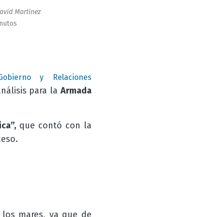
avid Martinez
inutos
 Gobierno y Relaciones
análisis para la
Armada
ca”,
que contó con la
ceso.
 los mares, ya que de