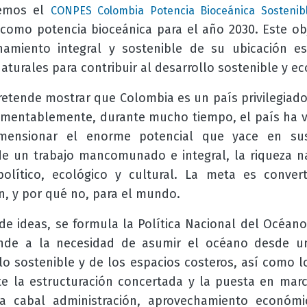
eemos el
CONPES Colombia Potencia Bioceánica Sostenib
como potencia bioceánica para el año 2030. Este obj
amiento integral y sostenible de su ubicación est
aturales para contribuir al desarrollo sostenible y e
etende mostrar que Colombia es un país privilegiado
amentablemente, durante mucho tiempo, el país ha v
imensionar el enorme potencial que yace en sus
de un trabajo mancomunado e integral, la riqueza na
político, ecológico y cultural. La meta es conve
ón, y por qué no, para el mundo.
e ideas, se formula la Política Nacional del Océan
onde a la necesidad de asumir el océano desde un
o sostenible y de los espacios costeros, así como l
e la estructuración concertada y la puesta en mar
la cabal administración, aprovechamiento económic