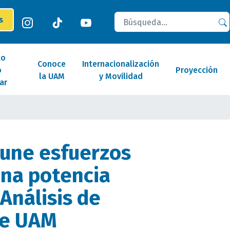
Buscar
es
lo
Conoce
Internacionalización
o
Proyección
la UAM
y Movilidad
ar
une esfuerzos
una potencia
Análisis de
te UAM