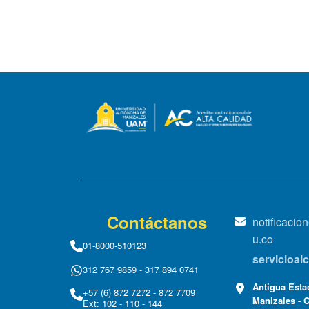
Contáctanos
notificaci
u.co
01-8000-510123
servicioa
312 767 9859 - 317 894 0741
Antigua Estac
+57 (6) 872 7272 - 872 7709
Manizales - 
Ext: 102 - 110 - 144