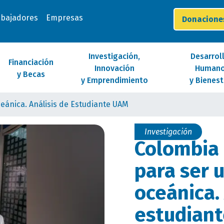
abajadores
Empresas
Donacion
Investigación,
Desarrol
Financiación
Innovación
Human
y Becas
y Emprendimiento
y Bienest
eánica. Análisis de Estudiante UAM
Investigación
Colombia 
para ser 
oceánica. 
estudian