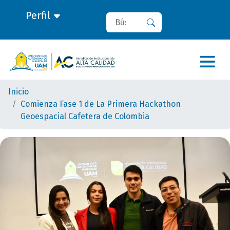
Perfil
Buscar
Buscar
Inicio
Comienza Fase 1 de La Primera Hackathon
Geoespacial Cafetera de Colombia