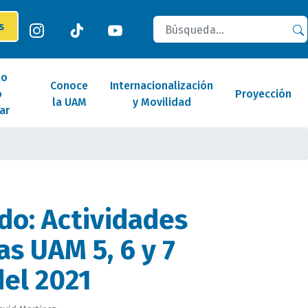
Buscar
es
lo
Conoce
Internacionalización
o
Proyección
la UAM
y Movilidad
ar
o: Actividades
s UAM 5, 6 y 7
el 2021