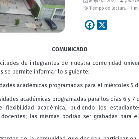
Mayo 04 2021
Juan Da
Tiempo de lectura ~ 1 m
Facebook
X
COMUNICADO
icitudes de integrantes de nuestra comunidad univer
es
se permite informar lo siguiente:
vidades académicas programadas para el miércoles 5 d
ividades académicas programadas para los días 6 y 7 
de flexibilidad académica, pudiendo los estudiante
 docentes; las mismas podrán ser grabadas para el
tegrantes de la comunidad que decidan participar en