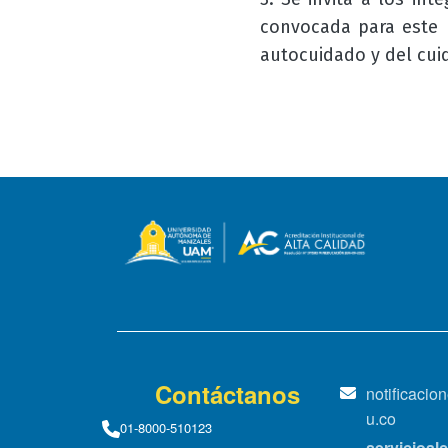
convocada para este m
autocuidado y del cui
Contáctanos
notificaci
u.co
01-8000-510123
servicioa