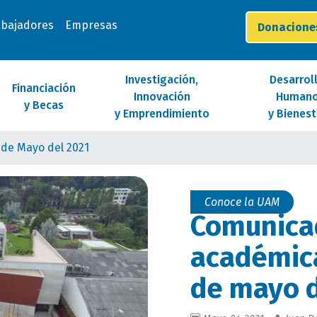
abajadores
Empresas
Donacion
Investigación,
Desarrol
Financiación
Innovación
Human
y Becas
y Emprendimiento
y Bienest
 de Mayo del 2021
Conoce la UAM
Comunicad
académica
de mayo d