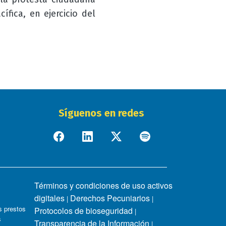
fica, en ejercicio del
Síguenos en redes
Términos y condiciones de uso activos
digitales
Derechos Pecuniarios
|
|
 prestos
Protocolos de bioseguridad
|
s
Transparencia de la Información
|