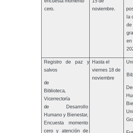
encuesta momento
15 de
cero.
noviembre.
pos
la
de
gr
en
20
Registro de paz y
Hasta el
Un
salvos
viernes 18 de
Bib
noviembre
de
Des
Biblioteca,
Hu
Vicerrectoría
Bie
de
Desarrollo
Un
Humano y Bienestar,
Gr
Encuesta momento
cero y atención
de
Fu