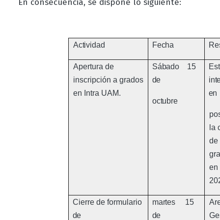
En consecuencia,
se dispone
lo
siguiente:
Actividad
Fecha
Re
Apertura de
Sábado
15
Est
inscripción
a
grados
de
int
en Intra UAM.
en
octubre
pos
la
de
gr
en
20
Cierre de formulario
martes
15
Ar
de
de
Ge