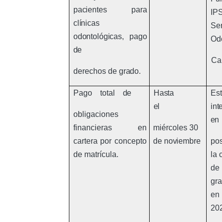
pacientes
para
IP
clínicas
Se
odontológicas,
pago
Od
de
Car
derechos de
grado.
Pago total
de
Hasta
Est
el
int
obligaciones
en
financieras en
miércoles 30
cartera por concepto
de
noviembre
pos
de matrícula.
la 
de
gr
en
20