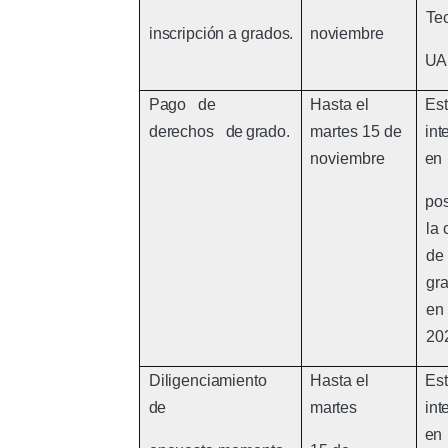
Te
inscripción
a
grados.
noviembre
U
Pago
de
Hasta el
Est
derechos
de
grado.
martes 15 de
int
noviembre
en
pos
la
de
gr
en
20
Diligenciamiento
Hasta el
Est
de
martes
int
en