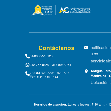
Contáctanos
notificaci
u.co
01-8000-510123
servicioa
312 767 9859 - 317 894 0741
Antigua Estac
+57 (6) 872 7272 - 872 7709
Manizales - 
Ext: 102 - 110 - 144
Ubicación 
Horarios de atención:
Lunes a jueves: 7:30 a.m. - 12