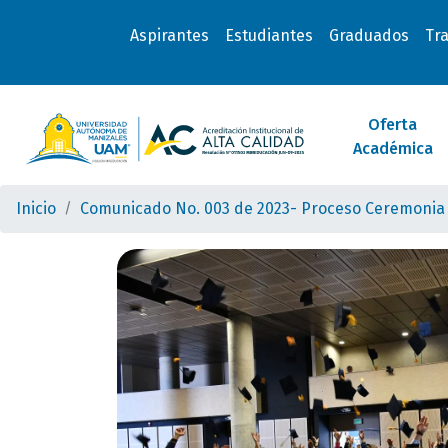
Aspirantes
Estudiantes
Graduados
Tr
Oferta
Académica
Inicio
Comunicado No. 003 de 2023- Proceso Ceremonia