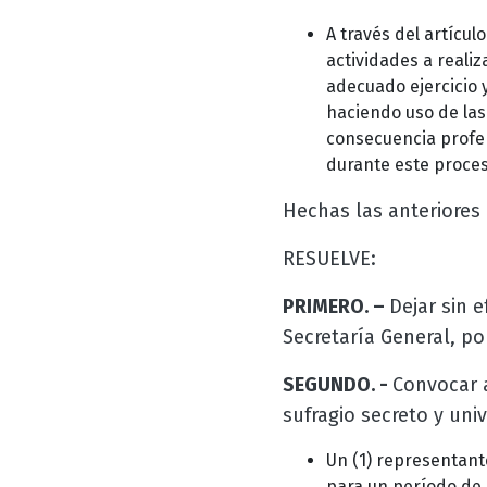
A través del artícul
actividades a realiz
adecuado ejercicio y
haciendo uso de las
consecuencia profer
durante este proces
Hechas las anteriores 
RESUELVE:
PRIMERO. –
Dejar sin 
Secretaría General, po
SEGUNDO. -
Convocar a
sufragio secreto y uni
Un (1) representant
para un período de 