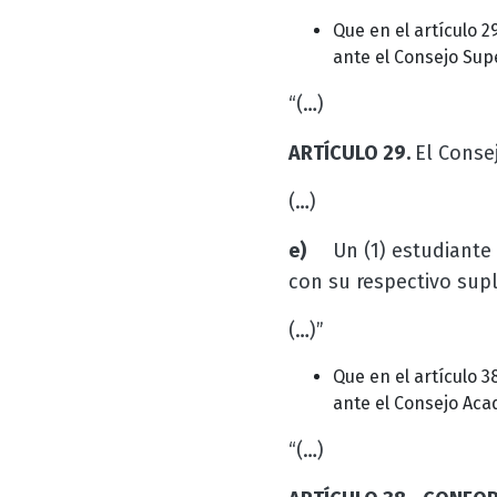
Que
en
el
artículo
2
ante el Consejo Supe
“(…)
ARTÍCULO 29.
El Conse
(…)
e)
Un (1) estudiante
con su respectivo sup
(…)”
Que
en
el
artículo
3
ante el Consejo Aca
“(…)