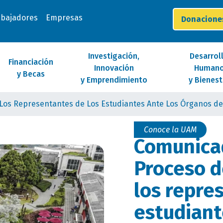
abajadores
Empresas
Donacion
Investigación,
Desarrol
Financiación
Innovación
Human
y Becas
y Emprendimiento
y Bienest
Los Representantes de Los Estudiantes Ante Los Órganos de
Conoce la UAM
Comunicad
Proceso d
los repre
estudiant