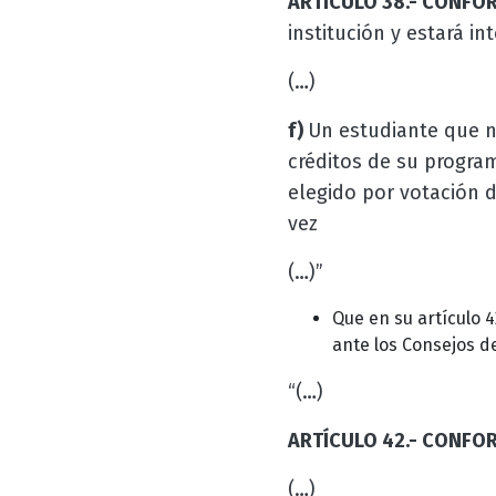
ARTÍCULO
38.-
CONFOR
institución y estará in
(…)
f)
Un estudiante que 
créditos de su progra
elegido por votación d
vez
(…)”
Que en su artículo 
ante los Consejos d
“(…)
ARTÍCULO 42.- CONFO
(…)