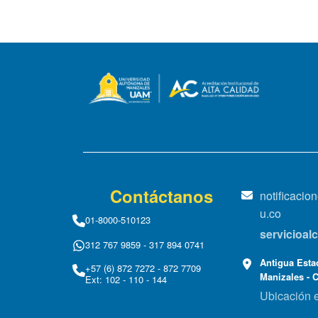
Contáctanos
notificaci
u.co
01-8000-510123
servicioa
312 767 9859 - 317 894 0741
Antigua Estac
+57 (6) 872 7272 - 872 7709
Manizales - 
Ext: 102 - 110 - 144
Ubicación 