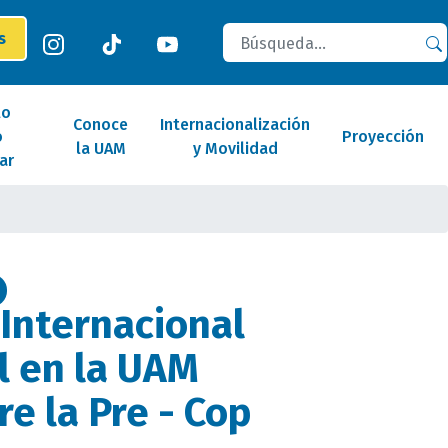
Buscar
es
lo
Conoce
Internacionalización
o
Proyección
la UAM
y Movilidad
ar
Internacional
l en la UAM
re la Pre - Cop