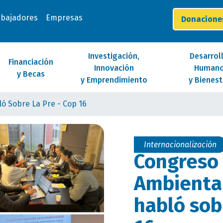
abajadores
Empresas
Donacion
Investigación,
Desarrol
Financiación
Innovación
Human
y Becas
y Emprendimiento
y Bienest
ó Sobre La Pre - Cop 16
Internacionalización
Congreso 
Ambienta
habló sob