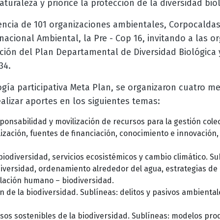
turaleza y priorice la protección de la diversidad bio
ncia de 101 organizaciones ambientales, Corpocalda
nacional Ambiental, la Pre - Cop 16, invitando a las o
ación del Plan Departamental de Diversidad Biológica y
34.
gía participativa Meta Plan, se organizaron cuatro me
ealizar aportes en los siguientes temas:
onsabilidad y movilización de recursos para la gestión colec
lización, fuentes de financiación, conocimiento e innovación
iodiversidad, servicios ecosistémicos y cambio climático. Su
odiversidad, ordenamiento alrededor del agua, estrategias de
elación humano – biodiversidad.
ón de la biodiversidad. Sublíneas: delitos y pasivos ambienta
usos sostenibles de la biodiversidad. Sublíneas: modelos pro