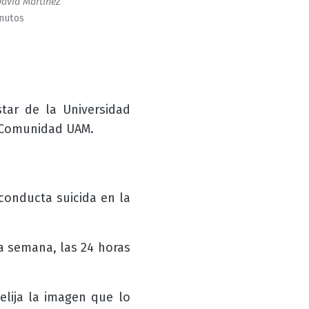
avid Martinez
inutos
star de la Universidad
a Comunidad UAM.
conducta suicida en la
la semana, las 24 horas
lija la imagen que lo