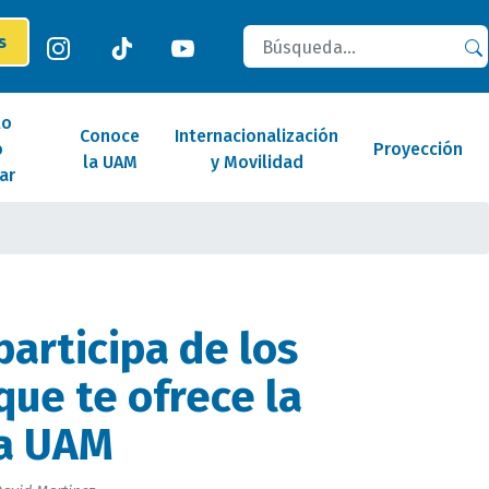
Buscar
es
lo
Conoce
Internacionalización
o
Proyección
la UAM
y Movilidad
ar
participa de los
que te ofrece la
ía UAM