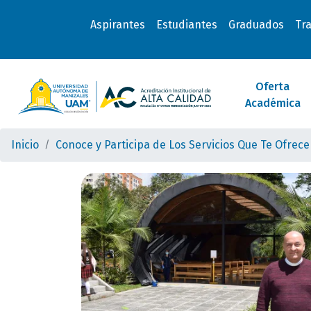
Aspirantes
Estudiantes
Graduados
Tr
Oferta
Académica
Inicio
Conoce y Participa de Los Servicios Que Te Ofrec