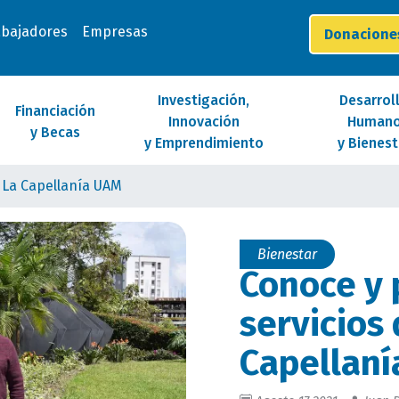
abajadores
Empresas
Donacion
Investigación,
Desarrol
Financiación
Innovación
Human
y Becas
y Emprendimiento
y Bienest
e La Capellanía UAM
Bienestar
Conoce y 
servicios 
Capellan