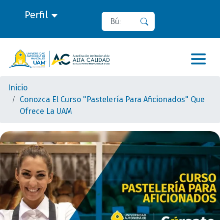
Perfil
Buscar
Buscar
Inicio
Conozca El Curso "Pastelería Para Aficionados" Que
Ofrece La UAM