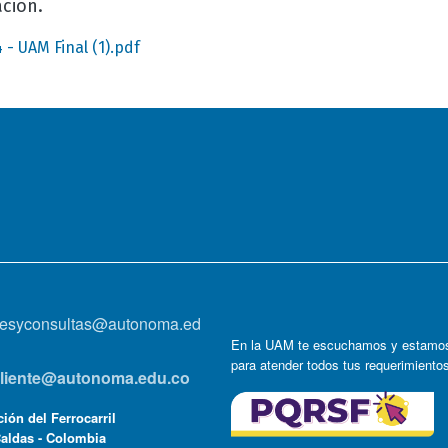
ción.
 - UAM Final (1).pdf
onesyconsultas@autonoma.ed
En la UAM te escuchamos y estamos
para atender todos tus requerimiento
lcliente@autonoma.edu.co
ión del Ferrocarril
Caldas - Colombia