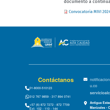
documento a continua
Document
Convocatoria MIVI 2024
Contáctanos
notificaci
u.co
01-8000-510123
servicioa
312 767 9859 - 317 894 0741
Antigua Estac
+57 (6) 872 7272 - 872 7709
Manizales - 
Ext: 102 - 110 - 144