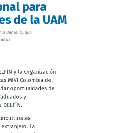
onal para
es de la UAM
ia Bernal Duque
inutos
LFÍN y la Organización
cas MIVI Colombia del
ndar oportunidades de
graduados y
a DELFÍN.
erculturales
 extranjero. La