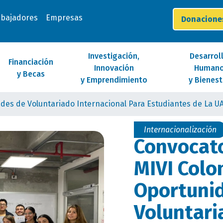
abajadores
Empresas
Donacion
Investigación,
Desarrol
Financiación
Innovación
Human
y Becas
y Emprendimiento
y Bienest
des de Voluntariado Internacional Para Estudiantes de La U
Internacionalización
Convocato
MIVI Colo
Oportuni
Voluntari