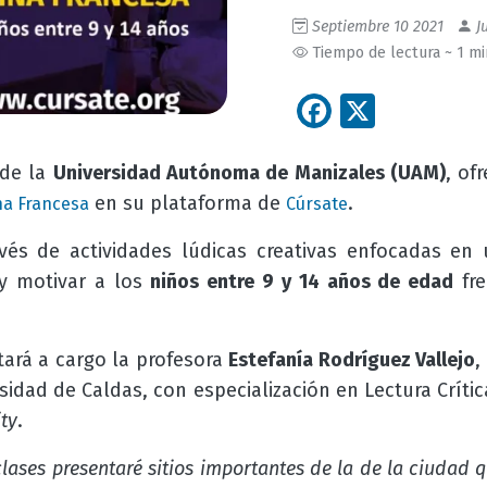
Septiembre 10 2021
Ju
Tiempo de lectura ~ 1 m
Facebook
X
de la
Universidad Autónoma de Manizales (UAM)
, of
en su plataforma de
.
na Francesa
Cúrsate
vés de actividades lúdicas creativas enfocadas en 
r y motivar a los
niños entre 9 y 14 años de edad
fre
tará a cargo la profesora
Estefanía Rodríguez Vallejo
,
idad de Caldas, con especialización en Lectura Crítica
ty
.
 clases presentaré sitios importantes de la de la ciudad