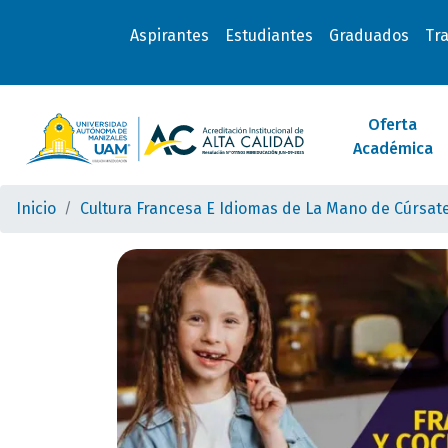
Aspirantes
Estudiantes
Graduados
Tr
Oferta
Académica
Inicio
Cultura Francesa E Idiomas de La Mano de Cúrsate