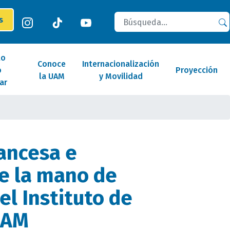
Buscar
es
lo
Conoce
Internacionalización
o
Proyección
la UAM
y Movilidad
ar
rancesa e
e la mano de
el Instituto de
UAM