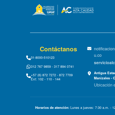
Contáctanos
notificaci
u.co
01-8000-510123
servicioa
312 767 9859 - 317 894 0741
Antigua Estac
+57 (6) 872 7272 - 872 7709
Manizales - 
Ext: 102 - 110 - 144
Ubicación 
Horarios de atención:
Lunes a jueves: 7:30 a.m. - 12