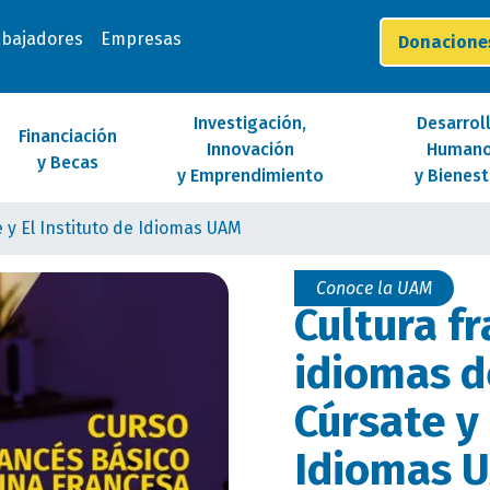
abajadores
Empresas
Donacion
Investigación,
Desarrol
Financiación
Innovación
Human
y Becas
y Emprendimiento
y Bienest
 y El Instituto de Idiomas UAM
Conoce la UAM
Cultura f
idiomas d
Cúrsate y 
Idiomas 