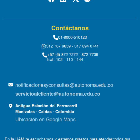
Contáctanos
01-8000-510123
312 767 9859 - 317 894 0741
+57 (6) 872 7272 - 872 7709
Ext: 102 - 110 - 144
notificacionesyconsultas@autonoma.edu.co
servicioalcliente@autonoma.edu.co
Antigua Estación del Ferrocarril
Manizales - Caldas - Colombia
Ubicación en Google Maps
En la UAM te escuchamos y estamos prestos para atender todos tus