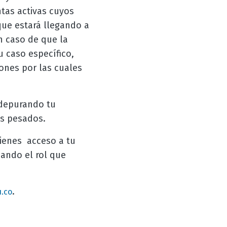
ntas activas cuyos
que estará llegando a
n caso de que la
u caso específico,
zones por las cuales
 depurando tu
os pesados.
tienes acceso a tu
nando el rol que
.
.co