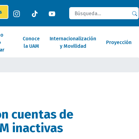
Buscar
es
lo
Conoce
Internacionalización
o
Proyección
la UAM
y Movilidad
ar
n cuentas de
M inactivas