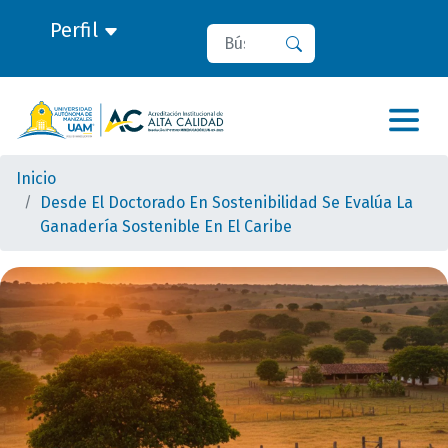
Perfil
Buscar
Buscar
Inicio
Desde El Doctorado En Sostenibilidad Se Evalúa La
Ganadería Sostenible En El Caribe