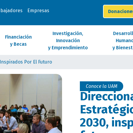
abajadores
Empresas
Donacion
Investigación,
Desarrol
Financiación
Innovación
Human
y Becas
y Emprendimiento
y Bienest
Inspirados Por El Futuro
Conoce la UAM
Direccio
Estratégi
2030, insp