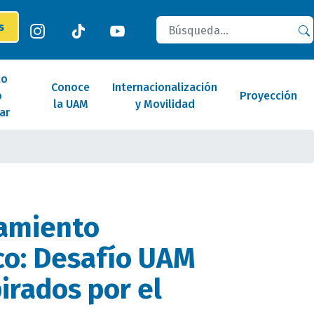
Buscar
es
lo
Conoce
Internacionalización
o
Proyección
la UAM
y Movilidad
ar
namiento
co: Desafío UAM
irados por el