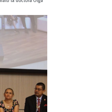
ñaló la doctora Olga