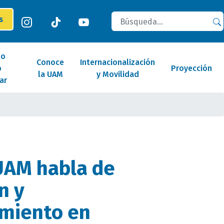
Buscar
es
lo
Conoce
Internacionalización
o
Proyección
la UAM
y Movilidad
ar
UAM habla de
n y
miento en