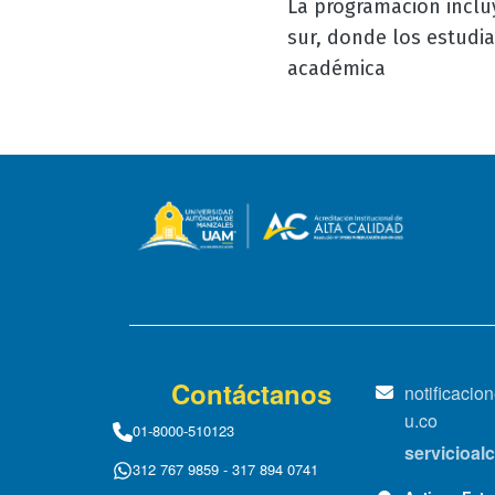
La programación inclu
sur, donde los estudi
académica
Contáctanos
notificaci
u.co
01-8000-510123
servicioa
312 767 9859 - 317 894 0741