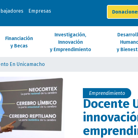
abajadores
Empresas
Donacion
Investigación,
Desarrol
Financiación
Innovación
Human
y Becas
y Emprendimiento
y Bienest
ento En Unicamacho
Emprendimiento
Docente 
innovació
emprendi