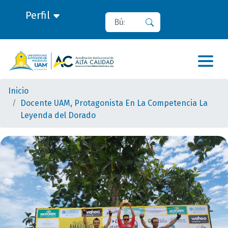
Perfil
Buscar
Buscar
Inicio
Docente UAM, Protagonista En La Competencia La
Leyenda del Dorado