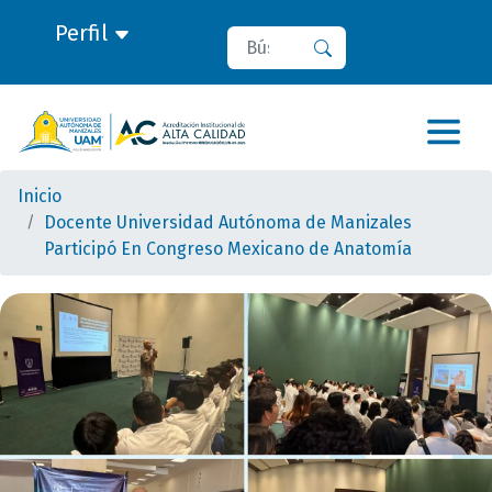
Perfil
Buscar
Buscar
Inicio
Docente Universidad Autónoma de Manizales
Participó En Congreso Mexicano de Anatomía