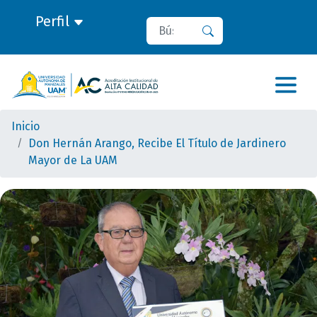
Perfil
Buscar
Buscar
Inicio
Don Hernán Arango, Recibe El Título de Jardinero
Mayor de La UAM