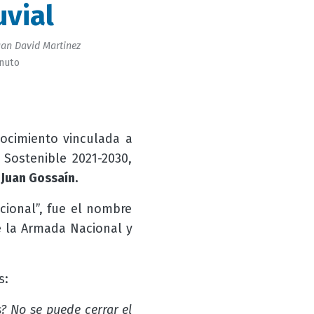
uvial
an David Martinez
inuto
ocimiento vinculada a
 Sostenible 2021-2030,
r
Juan Gossaín.
cional”, fue el nombre
e la Armada Nacional y
s:
? No se puede cerrar el