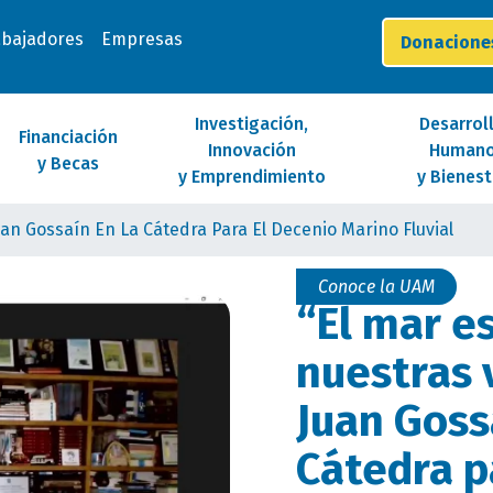
abajadores
Empresas
Donacion
Investigación,
Desarrol
Financiación
Innovación
Human
y Becas
y Emprendimiento
y Bienest
uan Gossaín En La Cátedra Para El Decenio Marino Fluvial
Conoce la UAM
“El mar e
nuestras 
Juan Goss
Cátedra p