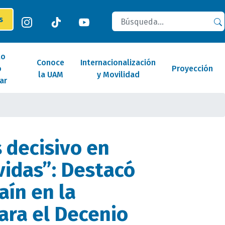
Buscar
es
lo
Conoce
Internacionalización
o
Proyección
la UAM
y Movilidad
ar
s decisivo en
vidas”: Destacó
aín en la
ara el Decenio