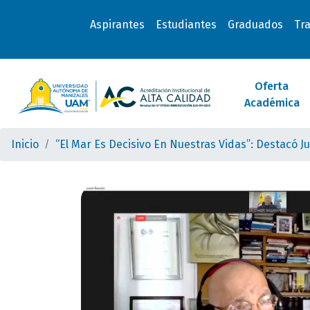
Aspirantes
Estudiantes
Graduados
Tr
Oferta
Académica
Inicio
“El Mar Es Decisivo En Nuestras Vidas”: Destacó J