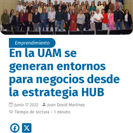
Emprendimiento
En la UAM se
generan entornos
para negocios desde
la estrategia HUB
Junio 17 2022
Juan David Martinez
Tiempo de lectura ~ 1 minuto
Facebook
X