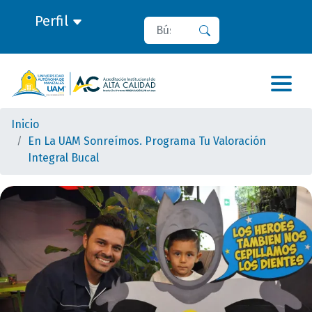
Perfil
Buscar
Buscar
Inicio
En La UAM Sonreímos. Programa Tu Valoración
Integral Bucal