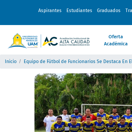
Aspirantes
Estudiantes
Graduados
Tr
Oferta
Académica
Inicio
Equipo de Fútbol de Funcionarios Se Destaca En E