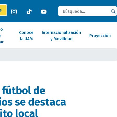
Buscar
es
lo
Conoce
Internacionalización
o
Proyección
la UAM
y Movilidad
ar
 fútbol de
ios se destaca
ito local