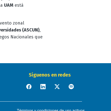
la
UAM
está
evento zonal
versidades (ASCUN)
,
Juegos Nacionales que
Síguenos en redes
Términos y condiciones de uso activos