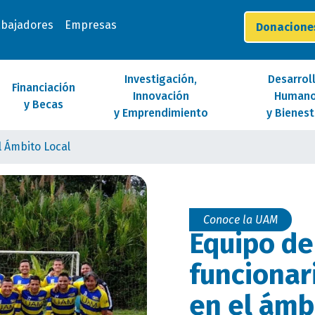
abajadores
Empresas
Donacion
Investigación,
Desarrol
Financiación
Innovación
Human
y Becas
y Emprendimiento
y Bienest
l Ámbito Local
Conoce la UAM
Equipo de
funcionar
en el ámb