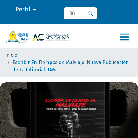
Perfil
Buscar
Buscar
Inicio
Escribir En Tiempos de Malviaje, Nueva Publicación
de La Editorial UAM