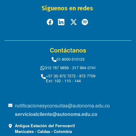
Síguenos en redes
Contáctanos
01-8000-510123
312 767 9859 - 317 894 0741
+57 (6) 872 7272 - 872 7709
Ext: 102 - 110 - 144
notificacionesyconsultas@autonoma.edu.co
servicioalcliente@autonoma.edu.co
Antigua Estación del Ferrocarril
Manizales - Caldas - Colombia