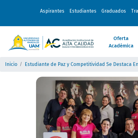
Aspirantes
Estudiantes
Graduados
Tr
Oferta
Académica
Inicio
Estudiante de Paz y Competitividad Se Destaca 