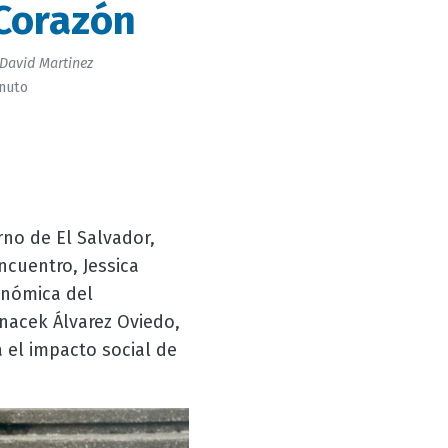
Corazón
David Martinez
inuto
rno de El Salvador,
ncuentro, Jessica
onómica del
nacek Álvarez Oviedo,
 el impacto social de