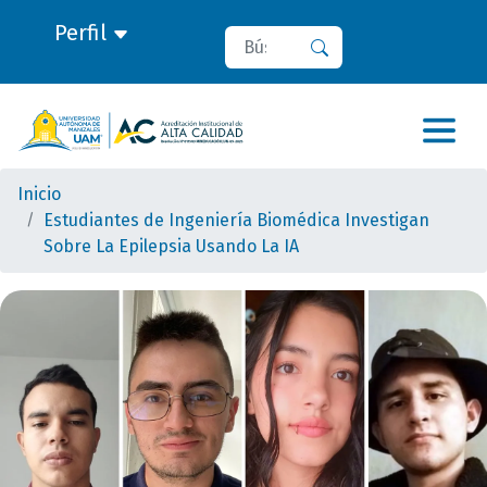
Perfil
Buscar
Buscar
Inicio
Estudiantes de Ingeniería Biomédica Investigan
Sobre La Epilepsia Usando La IA