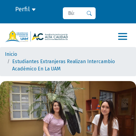
Perfil
Buscar
Buscar
Inicio
Estudiantes Extranjeras Realizan Intercambio
Académico En La UAM