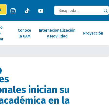
Buscar
es
lo
Conoce
Internacionalización
o
Proyección
la UAM
y Movilidad
ar
es
nales inician su
académica en la