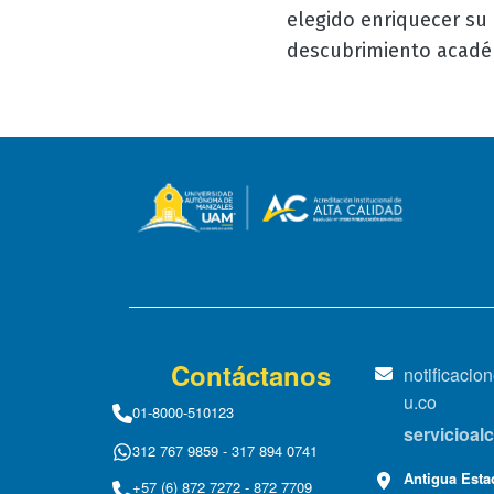
elegido enriquecer su 
descubrimiento académ
Contáctanos
notificaci
u.co
01-8000-510123
servicioa
312 767 9859 - 317 894 0741
Antigua Estac
+57 (6) 872 7272 - 872 7709