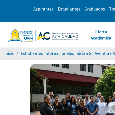
Aspirantes
Estudiantes
Graduados
Tr
Oferta
Académica
Inicio
Estudiantes Internacionales Inician Su Aventura