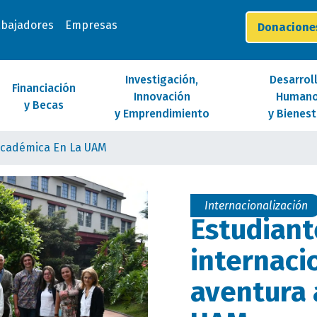
abajadores
Empresas
Donacion
Investigación,
Desarrol
Financiación
Innovación
Human
y Becas
y Emprendimiento
y Bienest
 Académica En La UAM
Internacionalización
Estudiant
internacio
aventura 