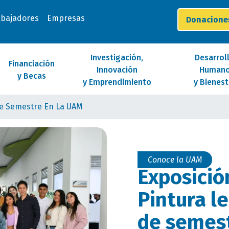
abajadores
Empresas
Donacion
Investigación,
Desarrol
Financiación
Innovación
Human
y Becas
y Emprendimiento
y Bienest
 de Semestre En La UAM
Conoce la UAM
Exposició
Pintura le
de semest