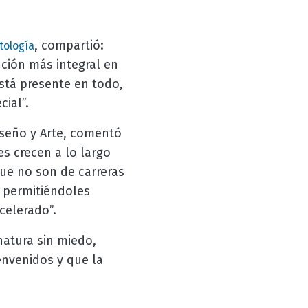
, compartió:
ología
nción más integral en
stá presente en todo,
cial”.
iseño y Arte, comentó
es crecen a lo largo
ue no son de carreras
s, permitiéndoles
celerado”.
natura sin miedo,
envenidos y que la