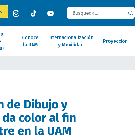
Buscar
es
lo
Conoce
Internacionalización
o
Proyección
la UAM
y Movilidad
ar
n de Dibujo y
 da color al fin
re en la UAM