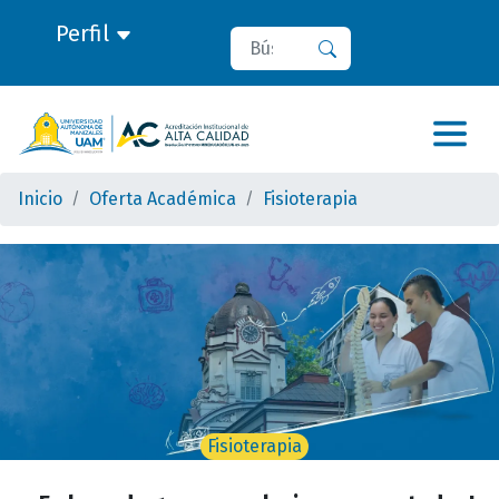
Perfil
Buscar
Buscar
Inicio
Oferta Académica
Fisioterapia
Fisioterapia