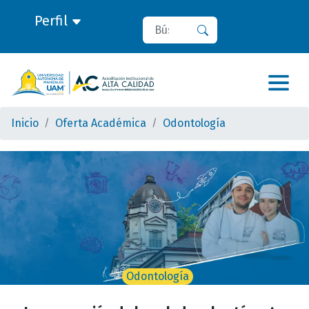
Perfil
Buscar
Buscar
Inicio
Oferta Académica
Odontología
Odontología