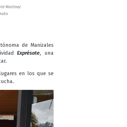
id Martinez
inuto
utónoma de Manizales
tividad
Exprésate
,
una
ar.
lugares en los que se
cucha.