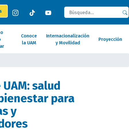
Buscar
es
lo
Conoce
Internacionalización
o
Proyección
la UAM
y Movilidad
ar
 UAM: salud
bienestar para
as y
dores