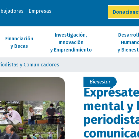
abajadores
Empresas
Donacion
Investigación,
Desarrol
Financiación
Innovación
Human
y Becas
y Emprendimiento
y Bienest
riodistas y Comunicadores
Bienestar
Exprésate
mental y 
periodist
comunica