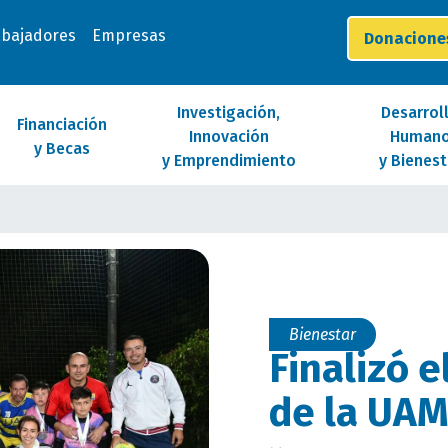
abajadores
Empresas
Donacion
Investigación,
Desarrol
Financiación
Innovación
Human
y Becas
y Emprendimiento
y Bienest
Bienestar
Finalizó e
de la UA