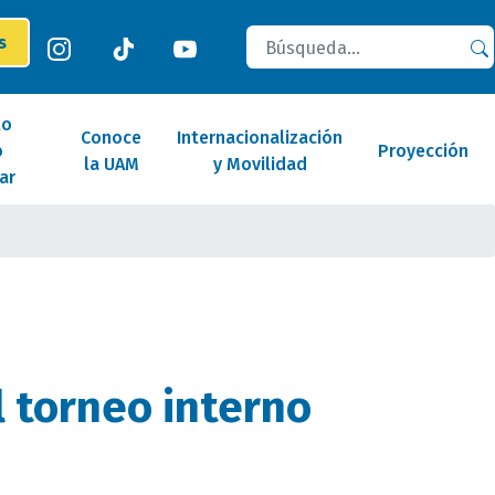
Buscar
es
lo
Conoce
Internacionalización
o
Proyección
la UAM
y Movilidad
ar
l torneo interno
M