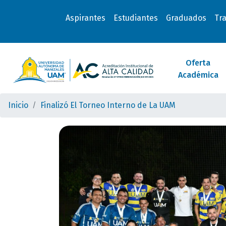
Aspirantes
Estudiantes
Graduados
Tr
Oferta
Académica
Inicio
Finalizó El Torneo Interno de La UAM