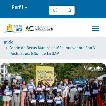
Perfil
Buscar
Buscar
Inicio
Fondo de Becas Manizales Más Innovadora Con 31
Postulados. 6 Son de La UAM