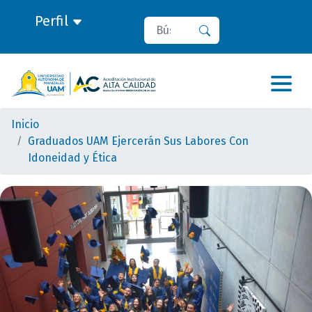
Perfil
Buscar
Buscar
Inicio
Graduados UAM Ejercerán Sus Labores Con
Idoneidad y Ética