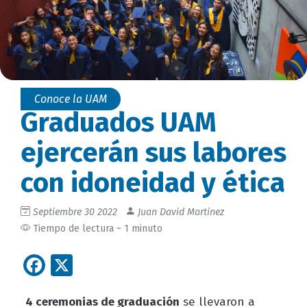
Conoce la UAM
Graduados UAM
ejercerán sus labores
con idoneidad y ética
Septiembre 30 2022
Juan David Martinez
Tiempo de lectura ~ 1 minuto
Facebook
X
4 ceremonias de graduación
se llevaron a