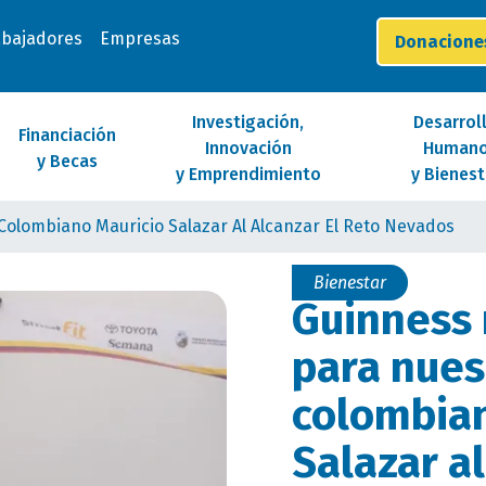
abajadores
Empresas
Donacion
Investigación,
Desarrol
Financiación
Innovación
Human
y Becas
y Emprendimiento
y Bienest
olombiano Mauricio Salazar Al Alcanzar El Reto Nevados
Bienestar
Guinness 
para nues
colombian
Salazar al