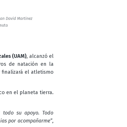
an David Martinez
inuto
zales (UAM)
, alcanzó el
ros de natación en la
finalizará el atletismo
co en el planeta tierra.
r todo su apoyo. Todo
acias por acompañarme”
,