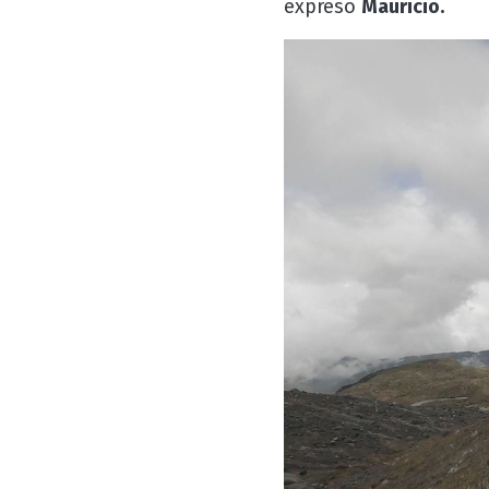
expresó
Mauricio.