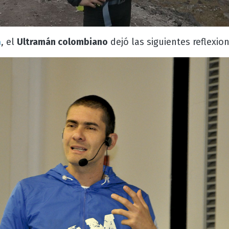
, el
Ultramán colombiano
dejó las siguientes reflexion
n