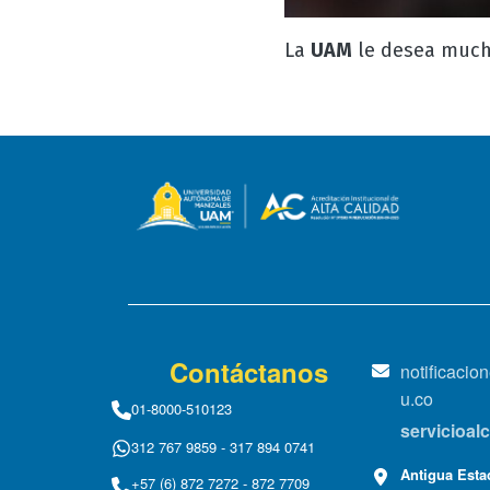
La
UAM
le desea mucho
Contáctanos
notificaci
u.co
01-8000-510123
servicioa
312 767 9859 - 317 894 0741
Antigua Estac
+57 (6) 872 7272 - 872 7709