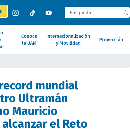
Buscar
es
lo
Conoce
Internacionalización
o
Proyección
la UAM
y Movilidad
ar
record mundial
tro Ultramán
o Mauricio
 alcanzar el Reto